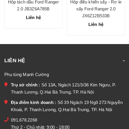
Hộp tách dầu Ford Ranger
Hộp điều khiển sấy - Rơ le
2.0 JB3Z6A785B
sấy Ford Ranger 2.0
JX6Z12B533B
Liên hệ
Liên hệ
LIÊN HỆ
Phụ tùng Mạnh Cường
Trụ sở chính :
Số 13A, Ngách 121/3/36 Kim Ngưu, P.
Thanh Lương, Q.Hai Bà Trưng, TP. Hà Nội
Địa điểm kinh doanh :
Số 39 Ngách 19 Ngõ 273 Nguyễn
Khoái, P. Thanh Lương, Q.Hai Bà Trưng, TP. Hà Nội
091.678.2268
Thứ 2 - Chủ nhật: 9:00 - 18:00