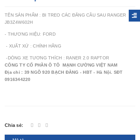
TÊN SẢN PHẨM : BI TREO CÁC ĐĂNG CẦU SAU RANGER
JB3Z4W602H
- THƯƠNG HIỆU: FORD
- XUẤT XỨ : CHÍNH HÃNG
-DÒNG XE TƯƠNG THÍCH : RANER 2.0 RAPTOR
CÔNG TY CỔ PHẦN Ô TÔ MẠNH CƯỜNG VIỆT NAM
Địa chỉ : 39 NGÕ 920 BẠCH ĐẰNG - HBT - Hà Nội. SĐT
0916344220
Chia sẻ:
Mô tả